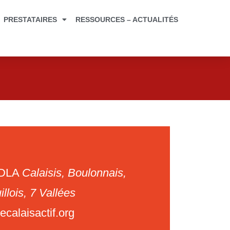
PRESTATAIRES
RESSOURCES – ACTUALITÉS
 DLA
Calaisis, Boulonnais,
llois, 7 Vallées
calaisactif.org