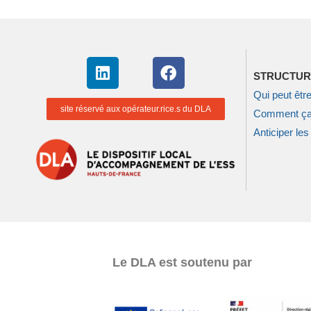
STRUCTUR
Qui peut êt
site réservé aux opérateur.rice.s du DLA
Comment ça
Anticiper les 
Le DLA est soutenu par