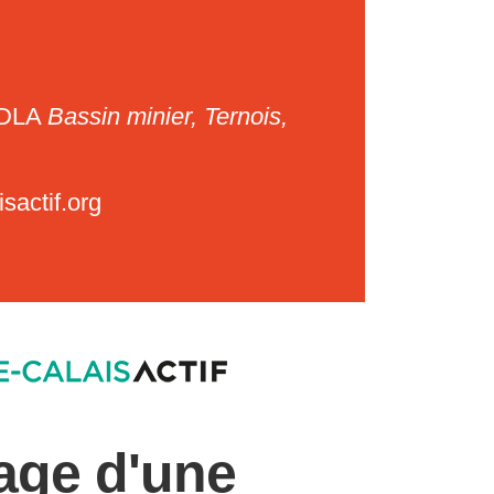
 DLA
Bassin minier, Ternois,
sactif.org
age d'une