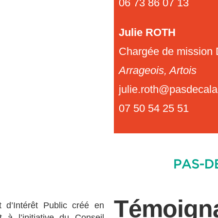
06 73 86 07 13
Julie ROTH
Chargée de mission
Arrageois, Artois
julie.roth@pasdecalai
07 50 54 25 51
Témoign
d’Intérêt Public créé en
à l’initiative du Conseil