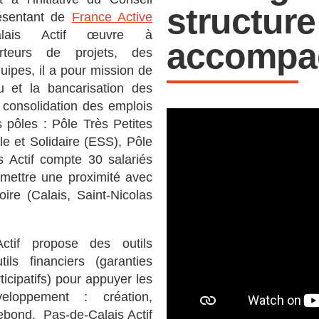
structure
ésentant de
France Active
Calais Actif œuvre à
accompa
rteurs de projets, des
uipes, il a pour mission de
u et la bancarisation des
la consolidation des emplois
is pôles : Pôle Très Petites
e et Solidaire (ESS), Pôle
s Actif compte 30 salariés
rmettre une proximité avec
oire (Calais, Saint-Nicolas
ctif propose des outils
ls financiers (garanties
ticipatifs) pour appuyer les
loppement : création,
ebond. Pas-de-Calais Actif