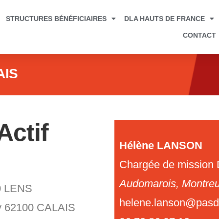
STRUCTURES BÉNÉFICIAIRES
DLA HAUTS DE FRANCE
CONTACT
AIS
Actif
Hélène LANSON
Chargée de mission
Audomarois, Montreui
0 LENS
helene.lanson@pasde
zy 62100 CALAIS