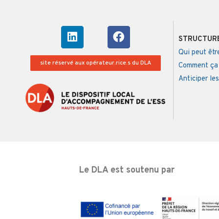
STRUCTURE
Qui peut êt
site réservé aux opérateur.rice.s du DLA
Comment ça
Anticiper les
Le DLA est soutenu par